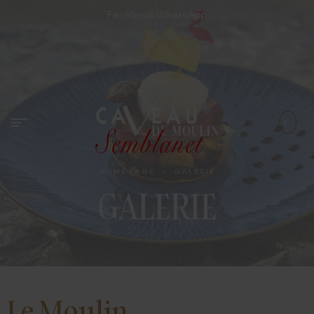
Facebook
WhatsApp
HOME PAGE
/
GALERIE
GALERIE
Le Moulin